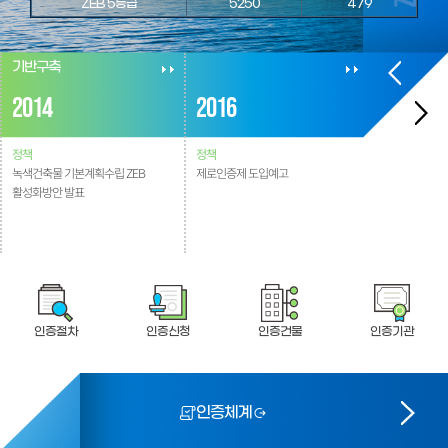
ZEB 5등급
5250
479
광주
187
기반구축
상용화 촉진
전남
597
2014
2016
2017
정책
정책
정책
녹색건축물 기본계획
수립 ZEB
제로인증제 도입예고
제로인증제 시
제주
186
활성화
방안 발표
인증절차
인증신청
인증건물
인증기관
인증체계