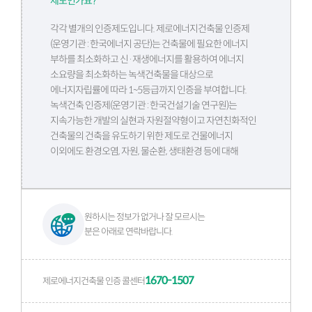
제도인가요?
건축물 에너지효율등급 인증기관에서 제로에너지건축물 인증
도 하나요?
각각 별개의 인증제도입니다. 제로에너지건축물 인증제
(운영기관 : 한국에너지 공단)는 건축물에 필요한 에너지
부하를 최소화하고 신·재생에너지를 활용하여 에너지
제로에너지건축물 인증제와 관련된 법적근거는 무엇인가요?
소요량을 최소화하는 녹색건축물을 대상으로
에너지자립률에 따라 1~5등급까지 인증을 부여합니다.
제로에너지건축물은 에너지소비가 '0'인 건축물인가요?
녹색건축 인증제(운영기관 : 한국건설기술 연구원)는
지속가능한 개발의 실현과 자원절약형이고 자연친화적인
제로에너지건축물 인증제와 종전의 건물에너지 관련 제도의 차
건축물의 건축을 유도하기 위한 제도로 건물에너지
이점은 무엇인가요?
이외에도 환경오염, 자원, 물순환, 생태환경 등에 대해
평가하며, 최종 점수합계에 따라 최우수(그린1등급), 우수
(그린2등급), 우량(그린3등급) 또는 일반(그린4등급)으로
제로에너지건축물 인증 관련기관은 어디인가요?
구분합니다.
원하시는 정보가 없거나 잘 모르시는
제로에너지건축물 인증제 소관부처는 어디인가요?
분은 아래로 연락바랍니다.
제로에너지건축물 인증제란?
1670-1507
제로에너지건축물 인증 콜센터
제로에너지건축물 인증제는 언제부터 시행되었나요?