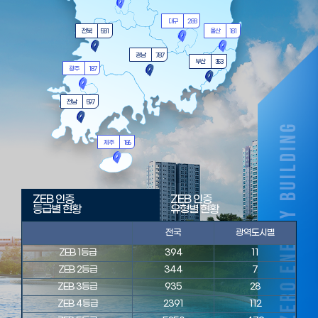
경기
1825
강원
69
인천
459
서울
637
충북
503
충남
596
세종
144
대전
249
ZEB 인증
ZEB 인증
등급별 현황
유형별 현황
전국
광역도시별
대구
2
ZEB 1등급
394
11
전북
581
ZEB 2등급
344
7
ZEB 3등급
935
28
경남
787
ZEB 4등급
2391
112