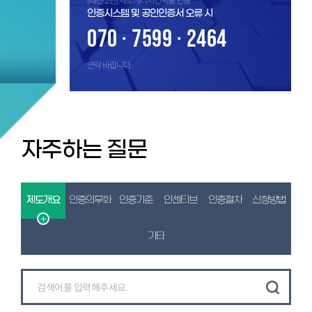
[내선 2번] 제로에너지건축물 인증
인증시스템 및 공인인증서 오류 시
070 · 7599 · 2464
연락 바랍니다.
자주하는 질문
제도개요
인증의무화
인증기준
인센티브
인증절차
신청방법
기타