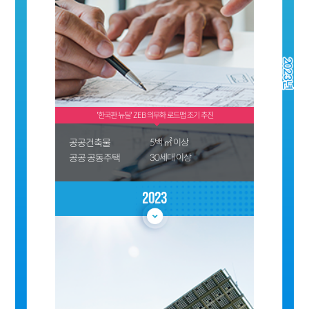
'한국판 뉴딜' ZEB 의무화 로드맵 조기 추진
공공건축물
5백 ㎡ 이상
공공 공동주택
30세대 이상
2023