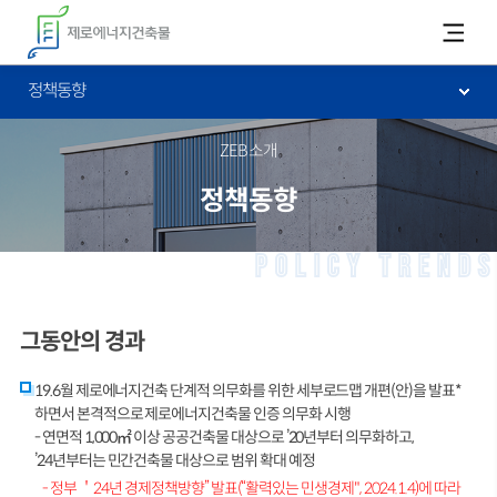
카피라이트로 가기
본문으로 가기
주메뉴로 가기
정책동향
ZEB소개
정책동향
Policy trends
그동안의 경과
19.6월 제로에너지건축 단계적 의무화를 위한 세부로드맵 개편(안)을 발표*
하면서 본격적으로 제로에너지건축물 인증 의무화 시행
- 연면적 1,000㎡ 이상 공공건축물 대상으로 ’20년부터 의무화하고,
’24년부터는 민간건축물 대상으로 범위 확대 예정
- 정부 ＇24년 경제정책방향” 발표(“활력있는 민생경제", 2024.1.4)에 따라