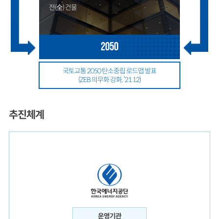
전(全) 건물
2050
국토교통 2050 탄소중립 로드맵 발표
(ZEB 의무화 강화, ‘21.12)
추진체계
운영기관