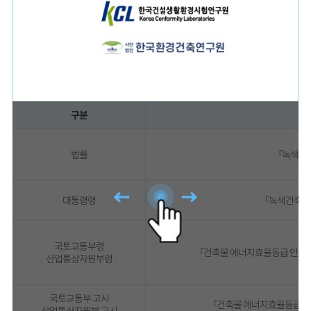
구분
법률
「녹색건
대통령령
「녹색건축물
국토교통부령
「건축물 에너지효율등급 인증 
산업통상자원부령
국토교통부 고시
「건축물 에너지효율등급 인
산업통상자원부 고시