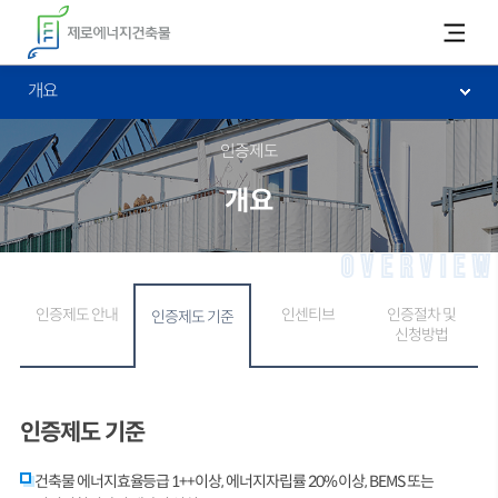
카피라이트로 가기
본문으로 가기
주메뉴로 가기
개요
인증제도
개요
OVERVIEW
인증제도 안내
인센티브
인증절차 및
인증제도 기준
신청방법
인증제도 기준
건축물 에너지효율등급 1++이상, 에너지자립률 20% 이상, BEMS 또는