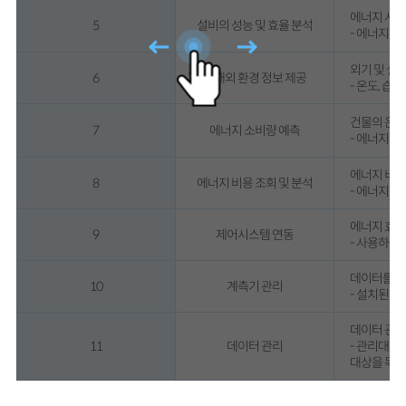
에너지 사용
5
설비의 성능 및 효율 분석
- 에너지사
외기 및 실
6
실내외 환경 정보 제공
- 온도, 습
건물의 운영
7
에너지 소비량 예측
- 에너지사
에너지 비용
8
에너지 비용 조회 및 분석
- 에너지원
에너지 효율
9
제어시스템 연동
- 사용하는
데이터를 제
10
계측기 관리
- 설치된 
데이터 관리
11
데이터 관리
- 관리대상
대상을 목록