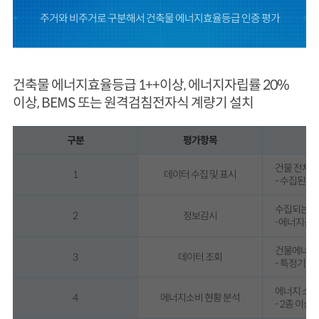
주거와 비주거로 구분해서 건축물 에너지효율등급 인증 평가
건축물 에너지효율등급 1++이상, 에너지자립률 20%
이상, BEMS 또는 원격검침전자식 계량기 설치
구분
평가항목
건물 전체 
1
데이터 수집 및 표시
- 수집된 
수집되는 에
2
정보감시
-에너지관리
건물에너지관
3
데이터 조회
- 특정기간(
에너지 소비
4
에너지소비 현황 분석
- 2종 이