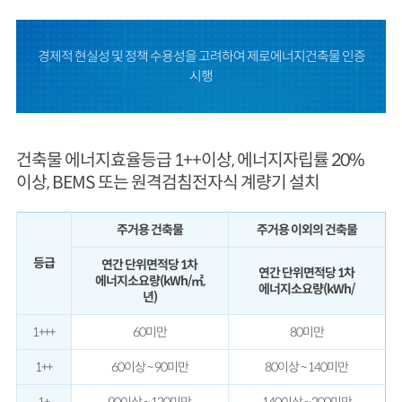
경제적 현실성 및 정책 수용성을 고려하여 제로에너지건축물 인증
시행
건축물 에너지효율등급 1++이상, 에너지자립률 20%
이상, BEMS 또는 원격검침전자식 계량기 설치
주거용 건축물
주거용 이외의 건축물
등급
연간 단위면적당 1차
연간 단위면적당 1차
에너지소요량(kWh/㎡,
에너지소요량(kWh/
년)
1+++
60미만
80미만
1++
60이상 ~ 90미만
80이상 ~ 140미만