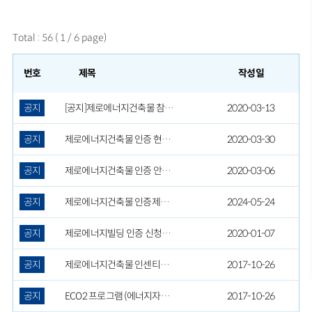
Total
:
56
(
1
/
6
page)
번호
제목
작성일
공지
2020-03-13
[공지]제로에너지건축물 참고서(기술요소, 경제성분석)
공지
2020-03-30
제로에너지건축물 인증 현황(2020.3월 기준)
공지
2020-03-06
제로에너지건축물 인증 안내자료(안내책자, 리플렛)
공지
2024-05-24
제로에너지건축물 인증제도 관련 설명회 개최 안내
공지
2020-01-07
제로에너지빌딩 인증 신청을 위한 제출서식 (2020년 1월)
공지
2017-10-26
제로에너지건축물 인센티브 (세제혜택)
공지
2017-10-26
ECO2 프로그램 (에너지자립률추가)