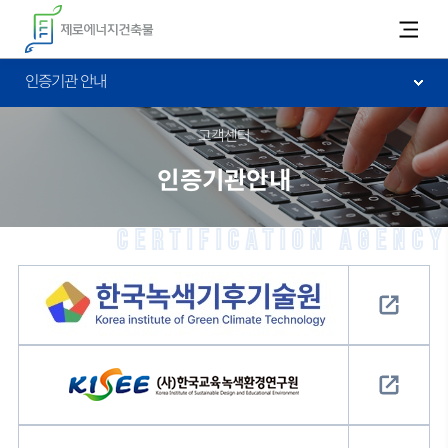
카피라이트로 가기
본문으로 가기
주메뉴로 가기
인증기관 안내
고객센터
인증기관안내
Certification agency
한국녹색기후기술원
한국교육녹색환경연구원