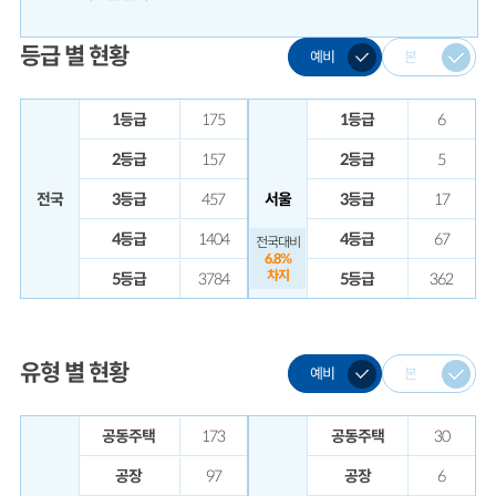
787
등급 별 현황
예비
본
187
1등급
175
1등급
6
2등급
157
2등급
5
597
전국
3등급
457
서울
3등급
17
4등급
1404
4등급
67
전국대비
6.8%
186
차지
5등급
3784
5등급
362
262
유형 별 현황
예비
본
공동주택
173
공동주택
30
공장
97
공장
6