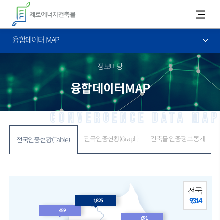
카피라이트로 가기
본문으로 가기
주메뉴로 가기
융합데이터 MAP
정보마당
융합데이터MAP
Convergence Data MAP
전국인증현황(Graph)
건축물 인증정보 통계
전국인증현황(Table)
전국
9,314