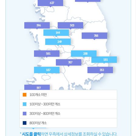
1,825
459
691
637
596
503
100개소 미만
100이상 ~ 300미만 개소
144
7
300이상 ~ 800미만 개소
249
800이상 개소
*
시도를 클릭
하면 우측에서 상세정보를 조회하실 수 있습니다.
581
288