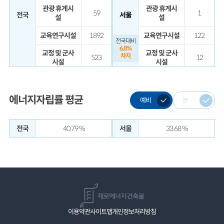
관광 휴게시
관광 휴게시
59
1
전국
서울
설
설
교육연구시설
1892
교육연구시설
122
전국대비
6.8%
교정 및 군사
교정 및 군사
차지
523
12
시설
시설
교정시설
7
교정시설
1
국방·군사시
국방·군사시
에너지자립률 평균
예비
본
70
1
설
설
노유자시설
365
노유자시설
52
전국
40.79 %
서울
33.68 %
묘지 관련 시
단독주택
14
1
설
동물 및 식물
12
문화 및 집회
관련 시설
16
시설
묘지 관련 시
32
수련시설
4
설
이용약관
사이트맵
개인정보처리방침
문화 및 집회
숙박시설
2
324
시설