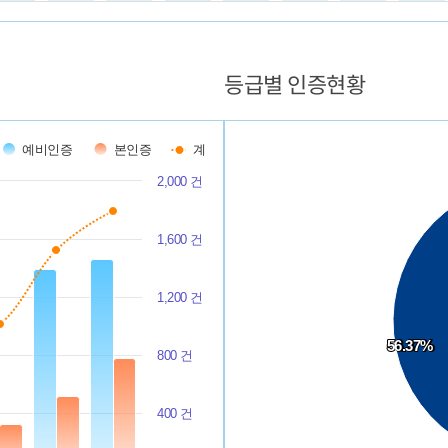
등급별 인증현황
Chart
Pie chart with 5 slices.
예비인증
본인증
계
2,000 건
1,600 건
1,200 건
56.37%
56.37%
800 건
400 건