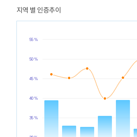
지역 별 인증추이
Chart
Combination chart with 2 data series.
The chart has 1 X axis displaying categories.
55 %
The chart has 2 Y axes displaying values, and values.
50 %
45 %
40 %
35 %