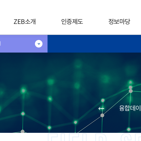
카피라이트로 가기
본문으로 가기
주메뉴로 가기
ZEB소개
인증제도
정보마당
터
융합데이