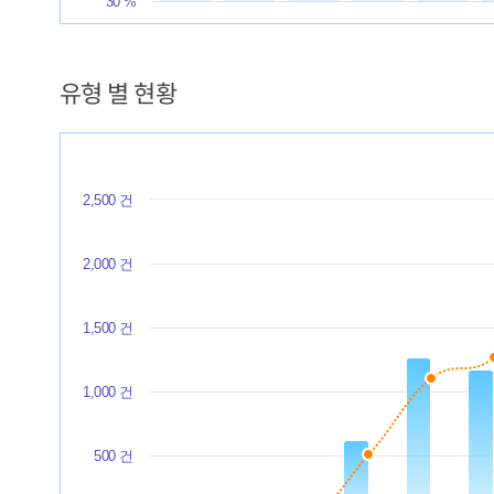
30 %
End of interactive chart.
유형 별 현황
Chart
Combination chart with 3 data series.
The chart has 1 X axis displaying categories.
2,500 건
The chart has 2 Y axes displaying values, and values.
2,000 건
1,500 건
1,000 건
500 건