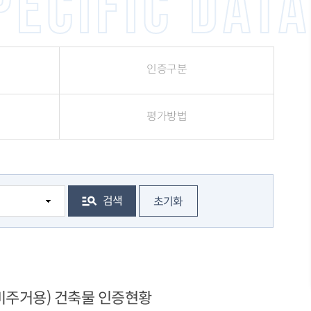
pecific data
인증구분
평가방법
검색
초기화
비주거용) 건축물 인증현황