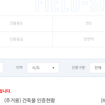
Field-s
건물용도
연도
인증등급
연면적
지역
인증구분
됩니다.
(주거용) 건축물 인증현황
(