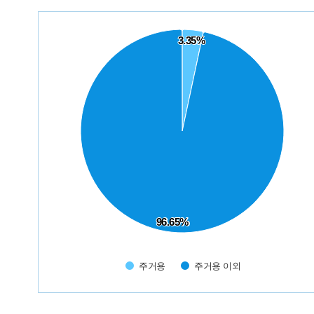
Chart
Pie chart with 2 slices.
3.35%
3.35%
96.65%
96.65%
주거용
주거용 이외
End of interactive chart.