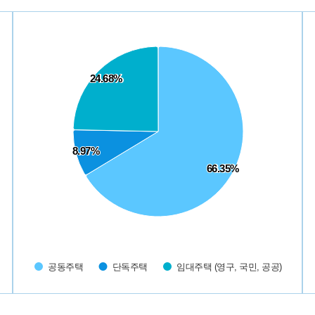
Chart
Ch
Pie chart with 3 slices.
Pi
24.68%
24.68%
8.97%
8.97%
66.35%
66.35%
공동주택
단독주택
임대주택 (영구, 국민, 공공)
End of interactive chart.
En